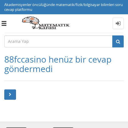
Akademisyenler öncülüğünde matematik/fizik/bilgisayar bilimleri soru
cevap platformu
Toggle
navigation
88fccasino henüz bir cevap
göndermedi