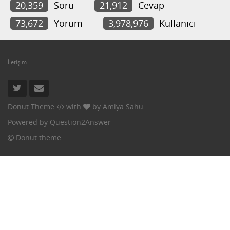
20,359
Soru
21,912
Cevap
73,672
Yorum
3,978,976
Kullanıcı
İletişim
Donut Theme
with
by
Amiya Sahu
Powered by
Question2Answer
Donut theme