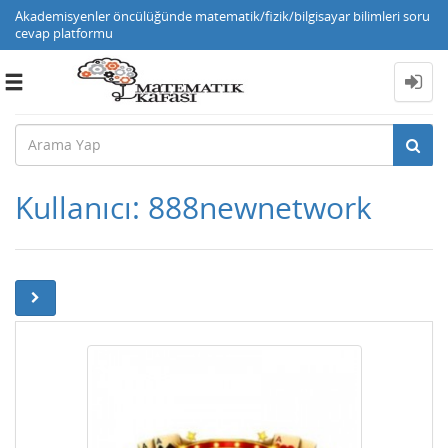
Akademisyenler öncülüğünde matematik/fizik/bilgisayar bilimleri soru
cevap platformu
Toggle
navigation
Kullanıcı: 888newnetwork