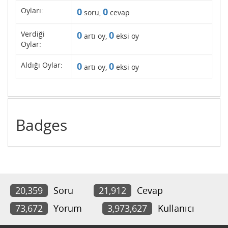
Oyları:
0
0
soru,
cevap
Verdiği
0
0
artı oy,
eksi oy
Oylar:
Aldığı Oylar:
0
0
artı oy,
eksi oy
Badges
20,359
Soru
21,912
Cevap
73,672
Yorum
3,973,627
Kullanıcı