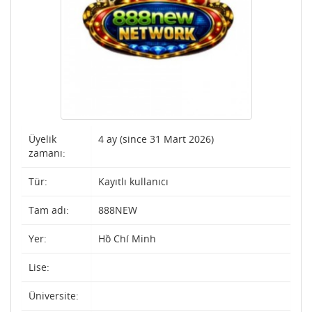
Üyelik
4 ay (since 31 Mart 2026)
zamanı:
Tür:
Kayıtlı kullanıcı
Tam adı:
888NEW
Yer:
Hồ Chí Minh
Lise:
Üniversite: