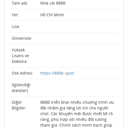
Tam adı:
Nhà cái 888B
Yer:
Hồ Chí Minh
Lise:
Üniversite:
Yüksek
Lisans ve
Doktora:
Site Adresi:
https://888b.spot/
İlgilendiği
Alan(lar):
Diğer
888B triển khai nhiều chương trình ưu
Bilgiler:
đãi nhằm gia tăng lợi ích cho người
chơi. Các khuyến mãi được thiết kế rõ
ràng, phù hợp với nhiều đối tượng
tham gia. Chính sách minh bạch giúp