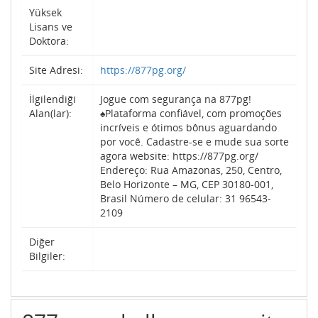
Yüksek
Lisans ve
Doktora:
Site Adresi:
https://877pg.org/
İlgilendiği
Jogue com segurança na 877pg!
Alan(lar):
♠️Plataforma confiável, com promoções
incríveis e ótimos bônus aguardando
por você. Cadastre-se e mude sua sorte
agora website: https://877pg.org/
Endereço: Rua Amazonas, 250, Centro,
Belo Horizonte – MG, CEP 30180-001,
Brasil Número de celular: 31 96543-
2109
Diğer
Bilgiler: