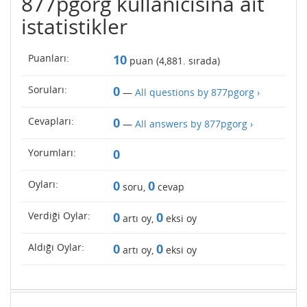
877pgorg kullanıcısına ait
istatistikler
Puanları:
10
puan (
4,881
. sırada)
Soruları:
0
—
All questions by 877pgorg ›
Cevapları:
0
—
All answers by 877pgorg ›
Yorumları:
0
Oyları:
0
0
soru,
cevap
Verdiği Oylar:
0
0
artı oy,
eksi oy
Aldığı Oylar:
0
0
artı oy,
eksi oy