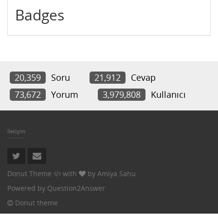
Badges
20,359
Soru
21,912
Cevap
73,672
Yorum
3,979,808
Kullanıcı
İletişim
Donut Theme
with
by
Amiya Sahu
Powered by
Question2Answer
Donut theme