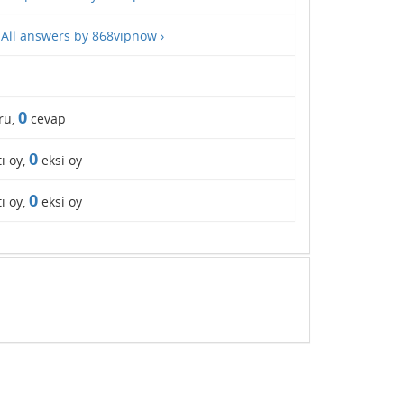
—
All answers by 868vipnow ›
0
ru,
cevap
0
ı oy,
eksi oy
0
ı oy,
eksi oy