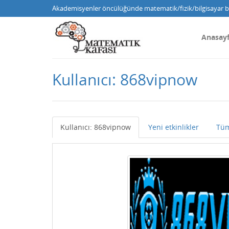
Akademisyenler öncülüğünde matematik/fizik/bilgisayar bi
Anasay
Kullanıcı: 868vipnow
Kullanıcı: 868vipnow
Yeni etkinlikler
Tüm