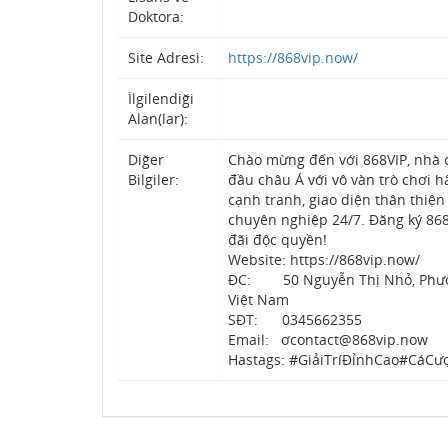
Doktora:
Site Adresi:
https://868vip.now/
İlgilendiği
Alan(lar):
Diğer
Chào mừng đến với 868VIP, nhà c
Bilgiler:
đầu châu Á với vô vàn trò chơi h
cạnh tranh, giao diện thân thiện
chuyên nghiệp 24/7. Đăng ký 86
đãi độc quyền!
Website: https://868vip.now/
ĐC: 50 Nguyễn Thị Nhỏ, Phườn
Việt Nam
SĐT: 0345662355
Email: ơcontact@868vip.now
Hastags: #GiảiTríĐỉnhCao#CáCư