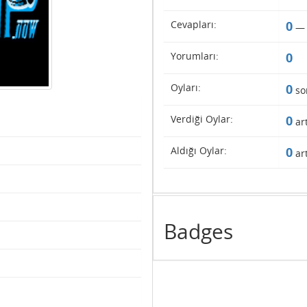
Cevapları:
0
Yorumları:
0
Oyları:
0
so
Verdiği Oylar:
0
art
Aldığı Oylar:
0
art
Badges