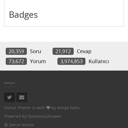
Badges
20,359
Soru
21,912
Cevap
73,672
Yorum
3,974,853
Kullanıcı
İletişim
Donut Theme
with
by
Amiya Sahu
Powered by
Question2Answer
Donut theme