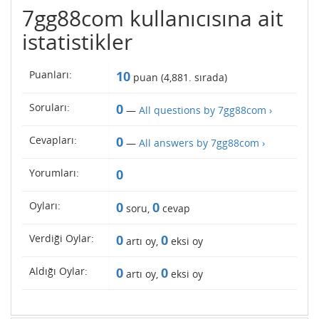
7gg88com kullanıcısına ait
istatistikler
Puanları:
10
puan (
4,881
. sırada)
Soruları:
0
—
All questions by 7gg88com ›
Cevapları:
0
—
All answers by 7gg88com ›
Yorumları:
0
Oyları:
0
0
soru,
cevap
Verdiği Oylar:
0
0
artı oy,
eksi oy
Aldığı Oylar:
0
0
artı oy,
eksi oy