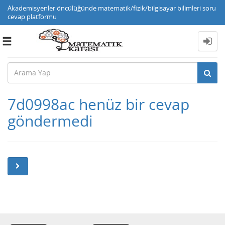
Akademisyenler öncülüğünde matematik/fizik/bilgisayar bilimleri soru
cevap platformu
Toggle
navigation
7d0998ac henüz bir cevap
göndermedi