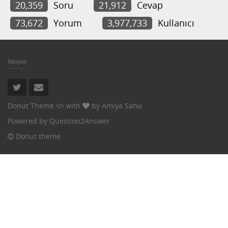
20,359
Soru
21,912
Cevap
73,672
Yorum
3,977,733
Kullanıcı
İletişim
Donut Theme
with
by
Amiya Sahu
Powered by
Question2Answer
Donut theme