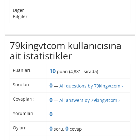
Diğer
Bilgiler:
79kingvtcom kullanıcısına
ait istatistikler
Puanları:
10
puan (
4,881
. sırada)
Soruları:
0
—
All questions by 79kingvtcom ›
Cevapları:
0
—
All answers by 79kingvtcom ›
Yorumları:
0
Oyları:
0
0
soru,
cevap