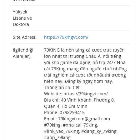
Yüksek
Lisans ve
Doktora:
Site Adresi:
https://79kingvt.com/
İlgilendiği
79KING là nền tảng cá cược trực tuyến
Alan(lar):
lớn nhất thị trường Châu Á, nổi tiếng
với kho game đa dạng, hỗ trợ 24/7 Nhà
cái 79King mang đến người chơi những
trải nghiệm cá cược tốt nhất thị trường
hiện nay. Đăng ký ngay hôm nay.
Thông tin chi tiết:
Website: https://79kingvt.com/
Địa chỉ: 40 Vĩnh Khánh, Phường 8,
Quận 4, Hồ Chí Minh
Phone: 0798293415
Email: 79kingvtcom@gmail.com
#79king, #nha_cai_79king,
#link_vao_79king, #dang_ky_79king,
#app_79king