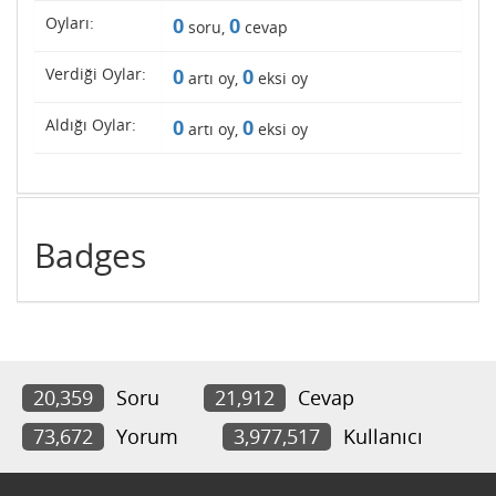
Oyları:
0
0
soru,
cevap
Verdiği Oylar:
0
0
artı oy,
eksi oy
Aldığı Oylar:
0
0
artı oy,
eksi oy
Badges
20,359
Soru
21,912
Cevap
73,672
Yorum
3,977,517
Kullanıcı