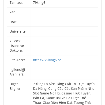
Tam adı:
79king6
Yer:
Lise:
Üniversite:
Yüksek
Lisans ve
Doktora:
Site Adresi:
https://79king6.co
İlgilendiği
Alan(lar):
Diğer
79king Là Nền Tảng Giải Trí Trực Tuyến
Bilgiler:
Đa Năng, Cung Cấp Các Sản Phẩm Như
Slot Game Nổ Hũ, Casino Trực Tuyến,
Bắn Cá, Game Bài Và Cá Cược Thể
Thao. Giao Diện Hiện Đại, Tương Thích