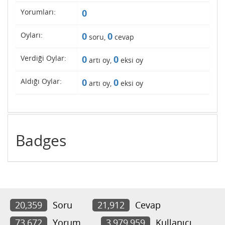
Yorumları:
0
Oyları:
0
0
soru,
cevap
Verdiği Oylar:
0
0
artı oy,
eksi oy
Aldığı Oylar:
0
0
artı oy,
eksi oy
Badges
20,359
Soru
21,912
Cevap
73,672
Yorum
3,979,959
Kullanıcı