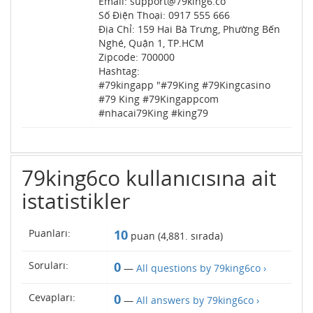
Email: support@79king6.co
Số Điện Thoại: 0917 555 666
Địa Chỉ: 159 Hai Bà Trưng, Phường Bến
Nghé, Quận 1, TP.HCM
Zipcode: 700000
Hashtag:
#79kingapp "#79King #79Kingcasino
#79 King #79Kingappcom
#nhacai79King #king79
79king6co kullanıcısına ait
istatistikler
Puanları:
10
puan (
4,881
. sırada)
Soruları:
0
—
All questions by 79king6co ›
Cevapları:
0
—
All answers by 79king6co ›