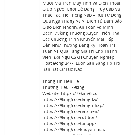
Mượt Mà Trên Máy Tính Và Điện Thoại,
Giúp Người Chơi Dễ Dàng Truy Cập Và
Thao Tác. Hệ Thống Nạp – Rút Tự Động
Qua Ngân Hàng Và Ví Điện Tử Đảm Bảo
Giao Dịch Nhanh, An Toàn Và Minh
Bạch. 79king Thường Xuyên Triển Khai
Các Chương Trình Khuyến Mãi Hấp
Dẫn Như Thưởng Đăng Ký, Hoàn Trả
Tuần Và Quà Tặng Giá Trị Cho Thành
Viên. Đội Ngũ CSKH Chuyên Nghiệp
Hoạt Động 24/7, Luôn Sẵn Sàng Hỗ Trợ
Bạn Bất Cứ Lúc Nào.
Thông Tin Liên Hệ:
Thương Hiệu: 79king
Website: https://79king6.co
https://79king6.co/dang-ky/
https://79king6.co/dang-nhap/
https://79king6.co/nap-tien/
https://79king6.co/rut-tien/
https://79king6.co/tai-app/
https://79king6.co/khuyen-mai/