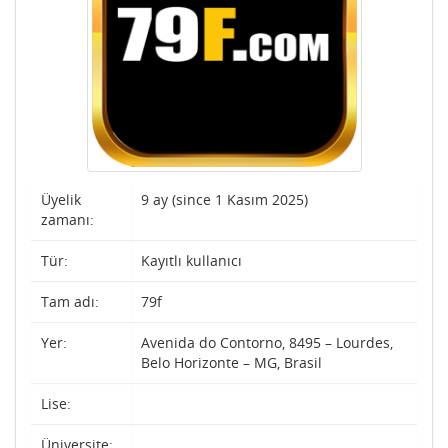
Üyelik
9 ay (since 1 Kasım 2025)
zamanı:
Tür:
Kayıtlı kullanıcı
Tam adı:
79f
Yer:
Avenida do Contorno, 8495 – Lourdes,
Belo Horizonte – MG, Brasil
Lise:
Üniversite: