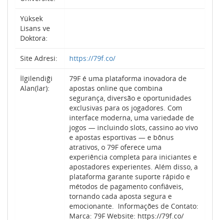
Yüksek
Lisans ve
Doktora:
Site Adresi:
https://79f.co/
İlgilendiği
79F é uma plataforma inovadora de
Alan(lar):
apostas online que combina
segurança, diversão e oportunidades
exclusivas para os jogadores. Com
interface moderna, uma variedade de
jogos — incluindo slots, cassino ao vivo
e apostas esportivas — e bônus
atrativos, o 79F oferece uma
experiência completa para iniciantes e
apostadores experientes. Além disso, a
plataforma garante suporte rápido e
métodos de pagamento confiáveis,
tornando cada aposta segura e
emocionante. Informações de Contato:
Marca: 79F Website: https://79f.co/