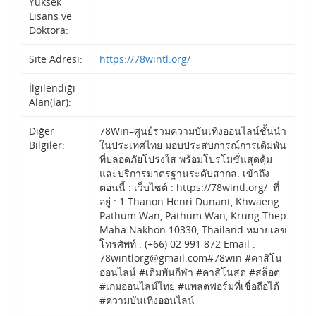
Yüksek
Lisans ve
Doktora:
Site Adresi:
https://78wintl.org/
İlgilendiği
Alan(lar):
Diğer
78Win–ศูนย์รวมความบันเทิงออนไลน์ชั้นนำ
Bilgiler:
ในประเทศไทย มอบประสบการณ์การเดิมพัน
ที่ปลอดภัยโปร่งใส พร้อมโปรโมชั่นสุดคุ้ม
และบริการมาตรฐานระดับสากล. เข้าถึง
ตอนนี้ : เว็บไซต์ : https://78wintl.org/ ที่
อยู่ : 1 Thanon Henri Dunant, Khwaeng
Pathum Wan, Pathum Wan, Krung Thep
Maha Nakhon 10330, Thailand หมายเลข
โทรศัพท์ : (+66) 02 991 872 Email :
78wintlorg@gmail.com#78win #คาสิโน
ออนไลน์ #เดิมพันกีฬา #คาสิโนสด #สล็อต
#เกมออนไลน์ไทย #แพลตฟอร์มที่เชื่อถือได้
#ความบันเทิงออนไลน์