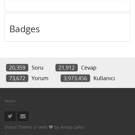
Badges
20,359
Soru
21,912
Cevap
73,672
Yorum
3,973,456
Kullanıcı
İletişim
Donut Theme
with
by
Amiya Sahu