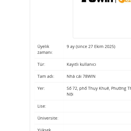
Üyelik
9 ay (since 27 Ekim 2025)
zamanı:
Tür:
Kayıtlı kullanıcı
Tam adı:
Nhà cái 78WIN
Yer:
Số 72, phố Thụy Khuê, Phường T
Nội
Lise:
Üniversite:
Yüksek