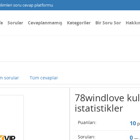
limleri soru cevap platformu
fa
Sorular
Cevaplanmamış
Kategoriler
Bir Soru Sor
Hakkı
m sorular
Tüm cevaplar
78windlove kull
istatistikler
Puanları:
10
p
Soruları:
0
—