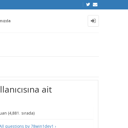
mızda
lanıcısına ait
uan (
4,881
. sırada)
All questions by 78win1dev1 ›