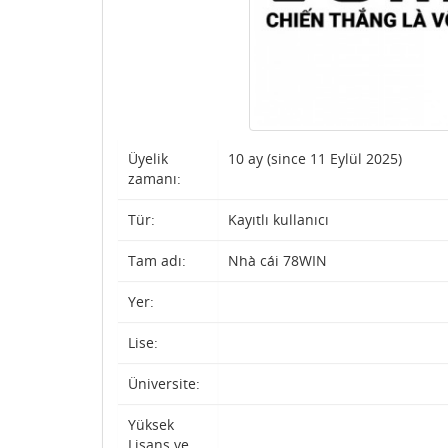
Üyelik
10 ay (since 11 Eylül 2025)
zamanı:
Tür:
Kayıtlı kullanıcı
Tam adı:
Nhà cái 78WIN
Yer:
Lise:
Üniversite:
Yüksek
Lisans ve