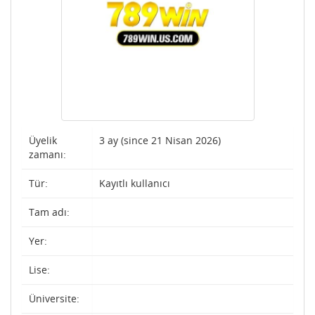
Üyelik
3 ay (since 21 Nisan 2026)
zamanı:
Tür:
Kayıtlı kullanıcı
Tam adı:
Yer:
Lise:
Üniversite: