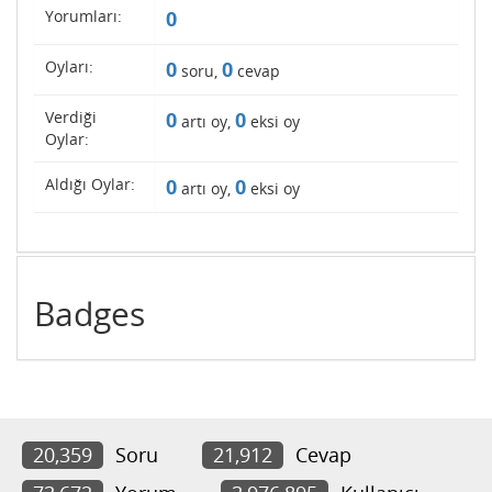
Yorumları:
0
Oyları:
0
0
soru,
cevap
Verdiği
0
0
artı oy,
eksi oy
Oylar:
Aldığı Oylar:
0
0
artı oy,
eksi oy
Badges
20,359
Soru
21,912
Cevap