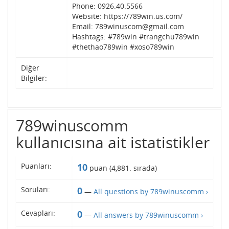
Phone: 0926.40.5566
Website: https://789win.us.com/
Email: 789winuscom@gmail.com
Hashtags: #789win #trangchu789win
#thethao789win #xoso789win
Diğer
Bilgiler:
789winuscomm
kullanıcısına ait istatistikler
Puanları:
10
puan (
4,881
. sırada)
Soruları:
0
—
All questions by 789winuscomm ›
Cevapları:
0
—
All answers by 789winuscomm ›