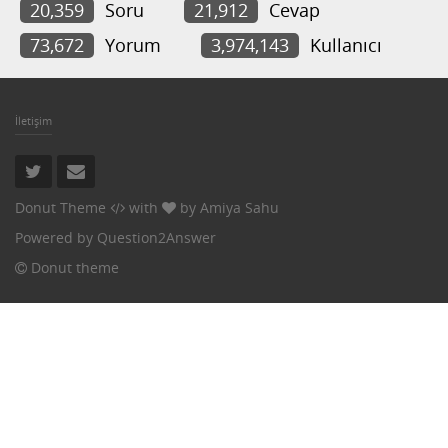
20,359
Soru
21,912
Cevap
73,672
Yorum
3,974,143
Kullanıcı
İletişim
Donut Theme
with
by
Amiya Sahu
Powered by
Question2Answer
Donut theme