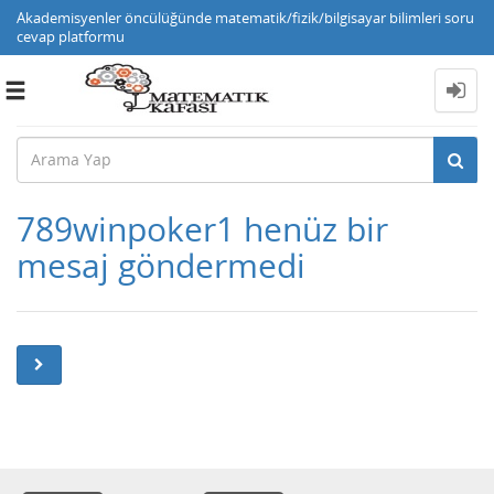
Akademisyenler öncülüğünde matematik/fizik/bilgisayar bilimleri soru
cevap platformu
Toggle
navigation
789winpoker1 henüz bir
mesaj göndermedi