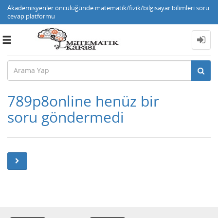
Akademisyenler öncülüğünde matematik/fizik/bilgisayar bilimleri soru
cevap platformu
Toggle
navigation
789p8online henüz bir
soru göndermedi