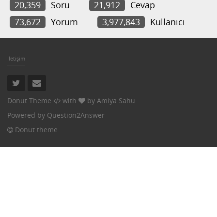
20,359
Soru
21,912
Cevap
73,672
Yorum
3,977,843
Kullanıcı
İletişim
Donut Theme
with
by
Amiya Sahu
Powered by
Question2Answer
Donut theme