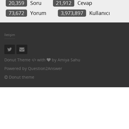
20,359
Soru
21,912
Cevap
73,672
Yorum
3,973,897
Kullanıcı
İletişim
Donut Theme
with
by
Amiya Sahu
Powered by
Question2Answer
Donut theme