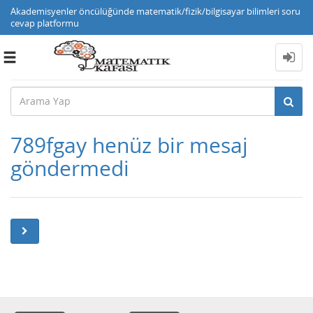
Akademisyenler öncülüğünde matematik/fizik/bilgisayar bilimleri soru
cevap platformu
Toggle
navigation
789fgay henüz bir mesaj
göndermedi