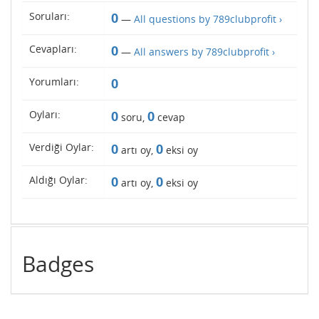
Soruları:
0
—
All questions by 789clubprofit ›
Cevapları:
0
—
All answers by 789clubprofit ›
Yorumları:
0
Oyları:
0
0
soru,
cevap
Verdiği Oylar:
0
0
artı oy,
eksi oy
Aldığı Oylar:
0
0
artı oy,
eksi oy
Badges