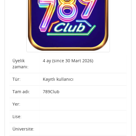
Üyelik
4 ay (since 30 Mart 2026)
zamanı:
Tür:
Kayıtlı kullanıcı
Tam adı:
789Club
Yer:
Lise:
Üniversite: