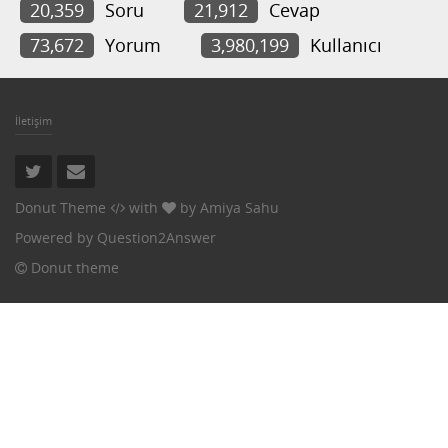
20,359
Soru
21,912
Cevap
73,672
Yorum
3,980,199
Kullanıcı
İletişim
Donut Theme
with
by
Amiya Sahu
Powered by
Question2Answer
Donut theme