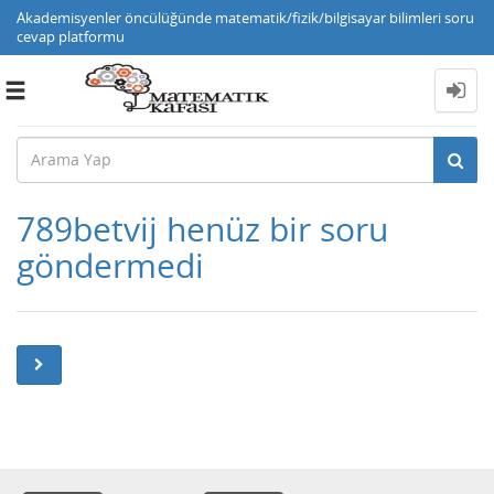
Akademisyenler öncülüğünde matematik/fizik/bilgisayar bilimleri soru
cevap platformu
Toggle
navigation
789betvij henüz bir soru
göndermedi