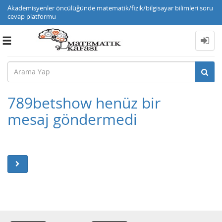
Akademisyenler öncülüğünde matematik/fizik/bilgisayar bilimleri soru
cevap platformu
Toggle
navigation
789betshow henüz bir
mesaj göndermedi