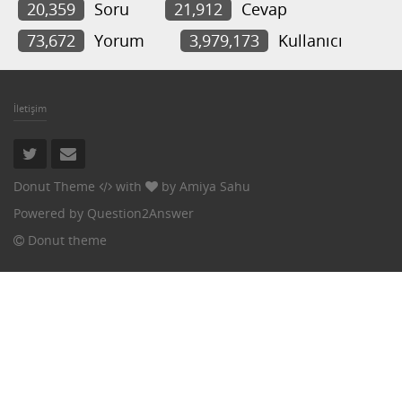
20,359
Soru
21,912
Cevap
73,672
Yorum
3,979,173
Kullanıcı
İletişim
Donut Theme
with
by
Amiya Sahu
Powered by
Question2Answer
Donut theme