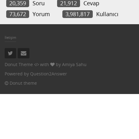
20,359
Soru
21,912
Cevap
73,672
Yorum
3,981,817
Kullanıcı
İletişim
Donut Theme
with
by
Amiya Sahu
Powered by
Question2Answer
Donut theme