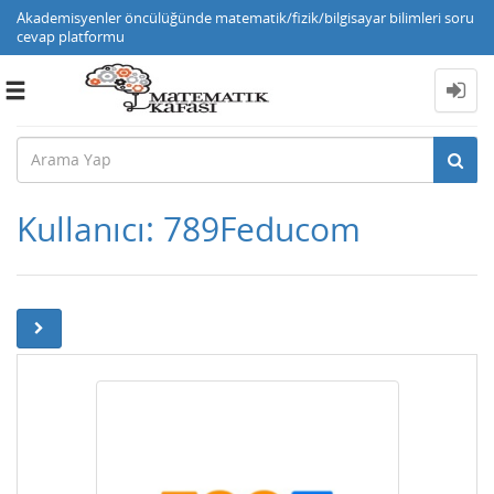
Akademisyenler öncülüğünde matematik/fizik/bilgisayar bilimleri soru
cevap platformu
Toggle
navigation
Kullanıcı: 789Feducom