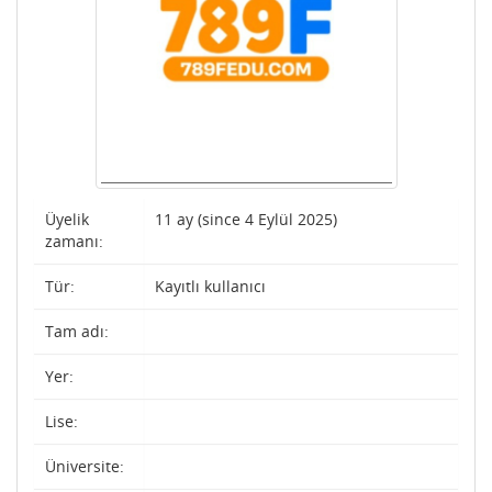
Üyelik
11 ay (since 4 Eylül 2025)
zamanı:
Tür:
Kayıtlı kullanıcı
Tam adı:
Yer:
Lise:
Üniversite: