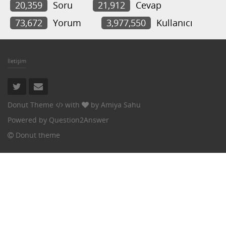
20,359
Soru
21,912
Cevap
73,672
Yorum
3,977,550
Kullanıcı
İletişim
Donut Theme
with
by
Amiya Sahu
Powered by
Question2Answer
Donut theme