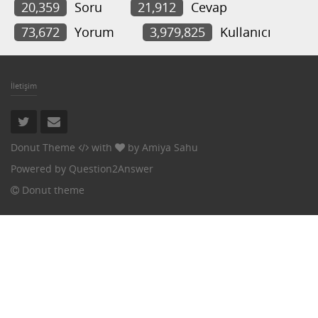
20,359
Soru
21,912
Cevap
73,672
Yorum
3,979,825
Kullanıcı
İletişim
Donut Theme
with
by
Amiya Sahu
Powered by
Question2Answer
Donut theme