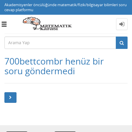
Akademisyenler öncülüğünde matematik/fizik/bilgisayar bilimleri soru
cevap platformu
Toggle
navigation
700bettcombr henüz bir
soru göndermedi