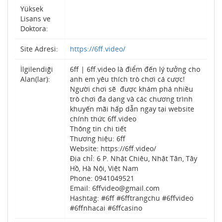
Yüksek
Lisans ve
Doktora:
Site Adresi:
https://6ff.video/
İlgilendiği
6ff | 6ff.video là điểm đến lý tưởng cho
Alan(lar):
anh em yêu thích trò chơi cá cược!
Người chơi sẽ được khám phá nhiều
trò chơi đa dạng và các chương trình
khuyến mãi hấp dẫn ngay tại website
chính thức 6ff.video
Thông tin chi tiết
Thương hiệu: 6ff
Website: https://6ff.video/
Địa chỉ: 6 P. Nhật Chiêu, Nhật Tân, Tây
Hồ, Hà Nội, Việt Nam
Phone: 0941049521
Email: 6ffvideo@gmail.com
Hashtag: #6ff #6fftrangchu #6ffvideo
#6ffnhacai #6ffcasino