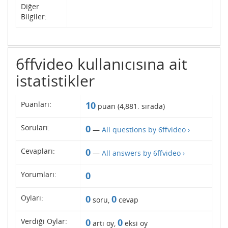
Diğer
Bilgiler:
6ffvideo kullanıcısına ait
istatistikler
Puanları:
10
puan (
4,881
. sırada)
Soruları:
0
—
All questions by 6ffvideo ›
Cevapları:
0
—
All answers by 6ffvideo ›
Yorumları:
0
Oyları:
0
0
soru,
cevap
Verdiği Oylar:
0
0
artı oy,
eksi oy