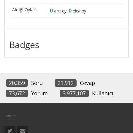
Aldığı Oylar:
0
0
artı oy,
eksi oy
Badges
20,359
Soru
21,912
Cevap
73,672
Yorum
3,977,107
Kullanıcı
İletişim