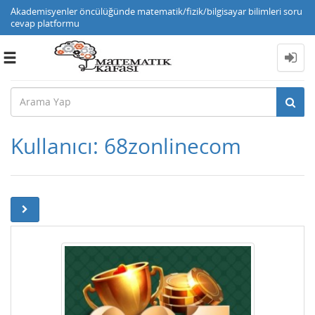
Akademisyenler öncülüğünde matematik/fizik/bilgisayar bilimleri soru
cevap platformu
Toggle
navigation
Kullanıcı: 68zonlinecom