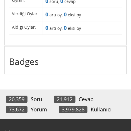
Oyları:
0
0
soru,
cevap
Verdiği Oylar:
0
0
artı oy,
eksi oy
Aldığı Oylar:
0
0
artı oy,
eksi oy
Badges
20,359
Soru
21,912
Cevap
73,672
Yorum
3,979,828
Kullanıcı