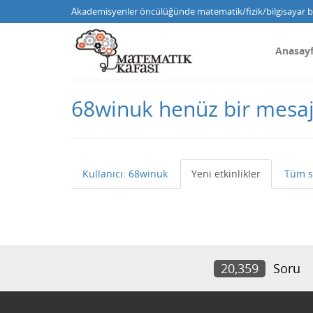
Akademisyenler öncülüğünde matematik/fizik/bilgisayar bi
Anasay
68winuk henüz bir mesa
Kullanıcı: 68winuk
Yeni etkinlikler
Tüm s
20,359
Soru