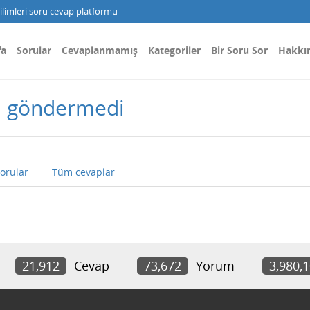
limleri soru cevap platformu
fa
Sorular
Cevaplanmamış
Kategoriler
Bir Soru Sor
Hakkı
j göndermedi
orular
Tüm cevaplar
21,912
Cevap
73,672
Yorum
3,980,