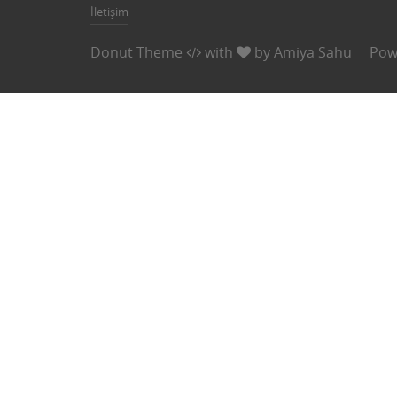
İletişim
Donut Theme
with
by
Amiya Sahu
Pow