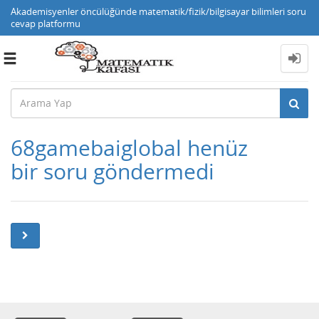
Akademisyenler öncülüğünde matematik/fizik/bilgisayar bilimleri soru
cevap platformu
Toggle
navigation
68gamebaiglobal henüz
bir soru göndermedi