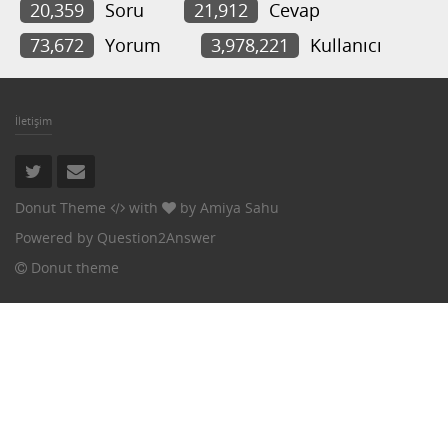
20,359
Soru
21,912
Cevap
73,672
Yorum
3,978,221
Kullanıcı
İletişim
Donut Theme
with
by
Amiya Sahu
Powered by
Question2Answer
Donut theme