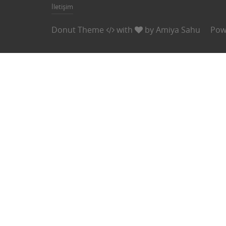
İletişim
Donut Theme
with
by
Amiya Sahu
Pow