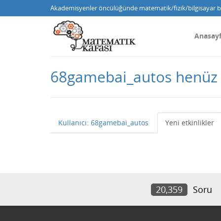
Akademisyenler öncülüğünde matematik/fizik/bilgisayar bi
Anasay
68gamebai_autos henüz 
Kullanıcı: 68gamebai_autos
Yeni etkinlikler
20,359
Soru