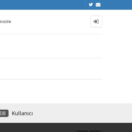
mızda
508
Kullanıcı