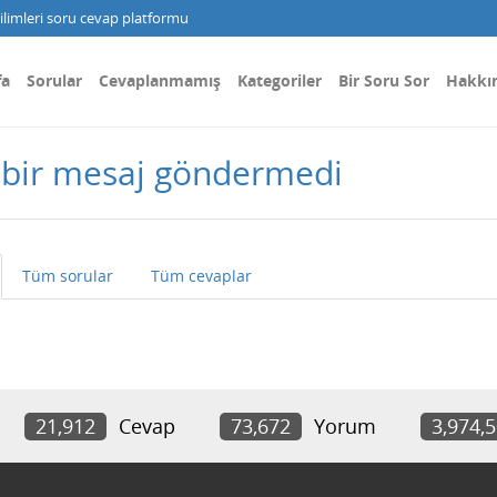
limleri soru cevap platformu
fa
Sorular
Cevaplanmamış
Kategoriler
Bir Soru Sor
Hakkı
bir mesaj göndermedi
Tüm sorular
Tüm cevaplar
21,912
Cevap
73,672
Yorum
3,974,