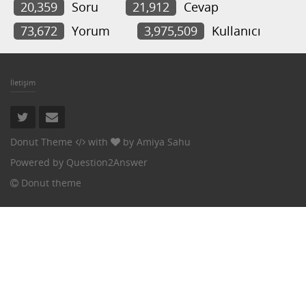
20,359
Soru
21,912
Cevap
73,672
Yorum
3,975,509
Kullanıcı
İletişim
Donut Theme
with
by
Amiya Sahu
Powered by
Question2Answer
Donut theme