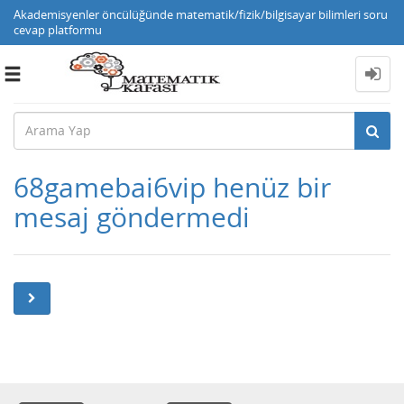
Akademisyenler öncülüğünde matematik/fizik/bilgisayar bilimleri soru
cevap platformu
Toggle
navigation
68gamebai6vip henüz bir
mesaj göndermedi