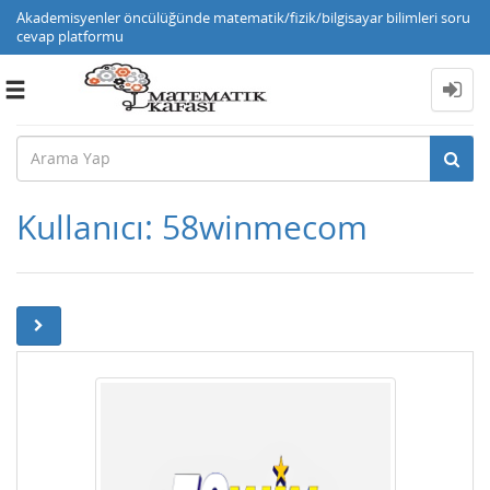
Akademisyenler öncülüğünde matematik/fizik/bilgisayar bilimleri soru
cevap platformu
Toggle
navigation
Kullanıcı: 58winmecom