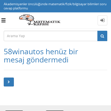
Akademisyenler öncülüğünde matematik/fizik/bilgisayar bilimleri soru
cevap platformu
Toggle
navigation
58winautos henüz bir
mesaj göndermedi