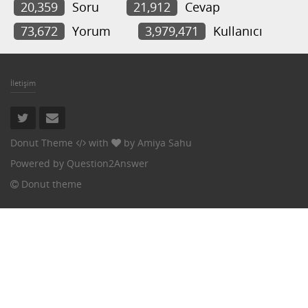
20,359
Soru
21,912
Cevap
73,672
Yorum
3,979,471
Kullanıcı
İletişim
Donut Theme
with
by
Amiya Sahu
Powered by
Question2Answer
Donut theme