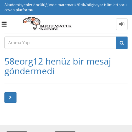
Akademisyenler öncülüğünde matematik/fizik/bilgisayar bilimleri soru
cevap platformu
Toggle
navigation
58eorg12 henüz bir mesaj
göndermedi