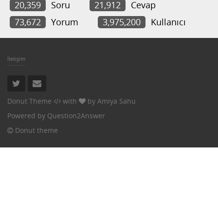
20,359
Soru
21,912
Cevap
73,672
Yorum
3,975,200
Kullanıcı
İletişim
Donut Theme
with
by
Amiya Sahu
Powered by
Question2Answer
Donut theme