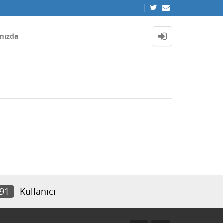
mızda
791
Kullanıcı