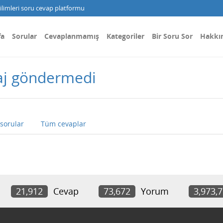
limleri soru cevap platformu
fa
Sorular
Cevaplanmamış
Kategoriler
Bir Soru Sor
Hakkı
aj göndermedi
sorular
Tüm cevaplar
21,912
Cevap
73,672
Yorum
3,973,