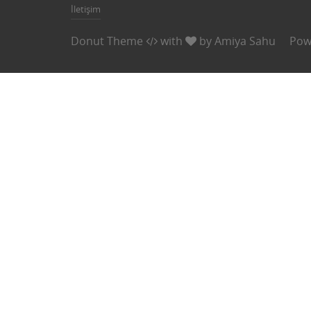
İletişim
Donut Theme
with
by
Amiya Sahu
Pow