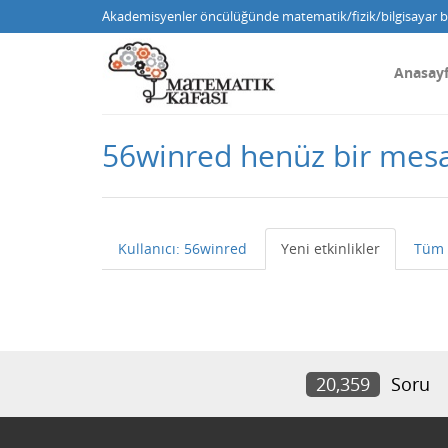
Akademisyenler öncülüğünde matematik/fizik/bilgisayar bi
Anasay
56winred henüz bir mes
Kullanıcı: 56winred
Yeni etkinlikler
Tüm 
20,359
Soru