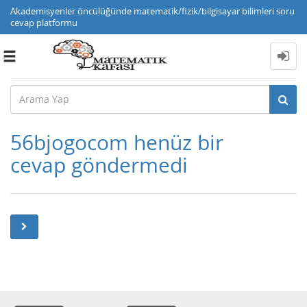
Akademisyenler öncülüğünde matematik/fizik/bilgisayar bilimleri soru
cevap platformu
Toggle
navigation
56bjogocom henüz bir
cevap göndermedi