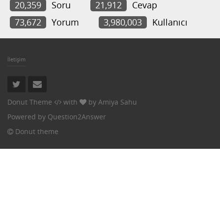
20,359
Soru
21,912
Cevap
73,672
Yorum
3,980,003
Kullanıcı
İletişim
Donut Theme
with
by
Amiya Sahu
Powered by
Question2Answer
Donut theme