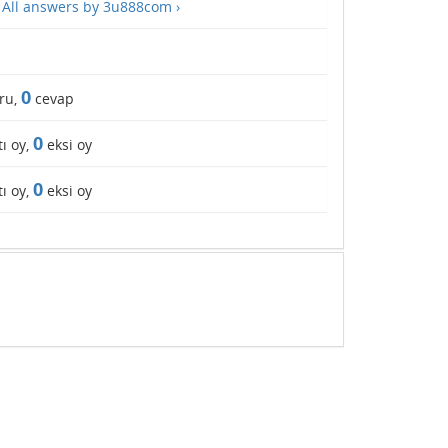
—
All answers by 3u888com ›
0
ru,
cevap
0
ı oy,
eksi oy
0
ı oy,
eksi oy