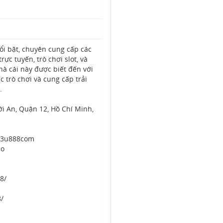
ổi bật, chuyên cung cấp các
rực tuyến, trò chơi slot, và
hà cái này được biết đến với
 trò chơi và cung cấp trải
.
i An, Quận 12, Hồ Chí Minh,
#3u888com
no
888/
/