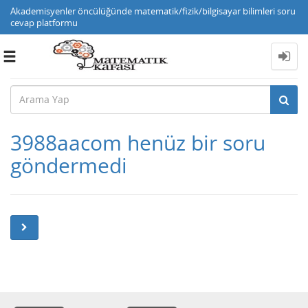
Akademisyenler öncülüğünde matematik/fizik/bilgisayar bilimleri soru
cevap platformu
Toggle
navigation
3988aacom henüz bir soru
göndermedi