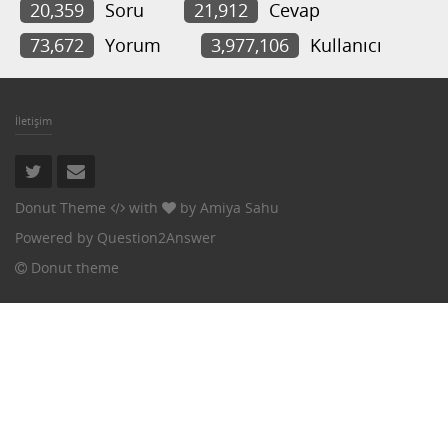
20,359
Soru
21,912
Cevap
73,672
Yorum
3,977,106
Kullanıcı
İletişim
Donut Theme
with
by
Amiya Sahu
Powered by
Question2Answer
Donut theme