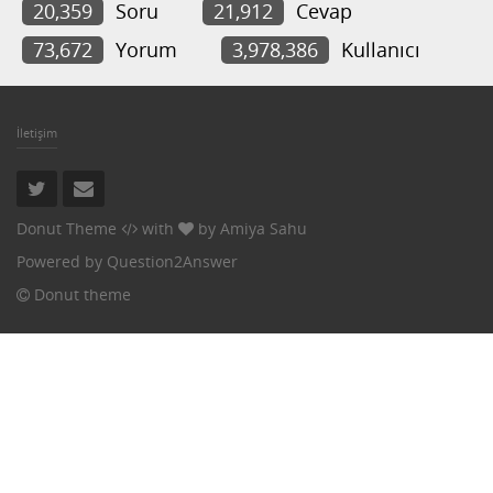
20,359
Soru
21,912
Cevap
73,672
Yorum
3,978,386
Kullanıcı
İletişim
Donut Theme
with
by
Amiya Sahu
Powered by
Question2Answer
Donut theme