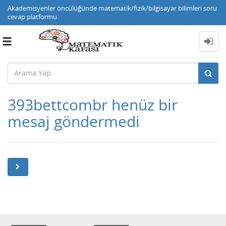
Akademisyenler öncülüğünde matematik/fizik/bilgisayar bilimleri soru
cevap platformu
Toggle
navigation
393bettcombr henüz bir
mesaj göndermedi