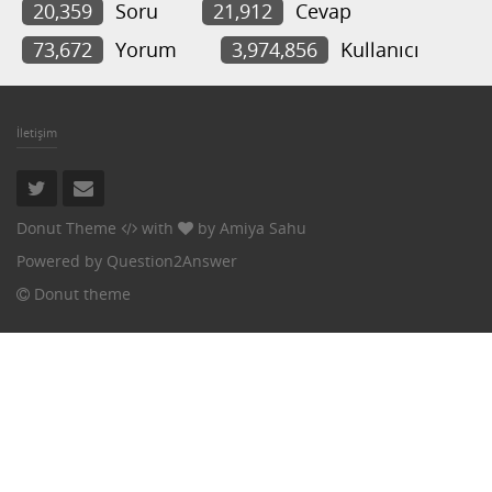
20,359
Soru
21,912
Cevap
73,672
Yorum
3,974,856
Kullanıcı
İletişim
Donut Theme
with
by
Amiya Sahu
Powered by
Question2Answer
Donut theme