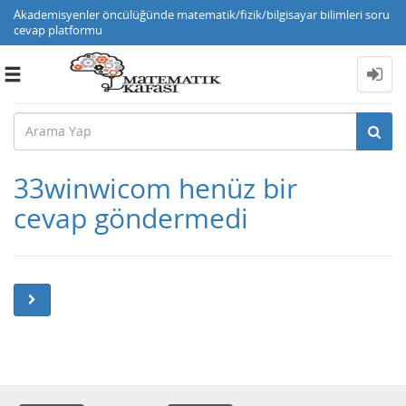
Akademisyenler öncülüğünde matematik/fizik/bilgisayar bilimleri soru
cevap platformu
Toggle
navigation
33winwicom henüz bir
cevap göndermedi