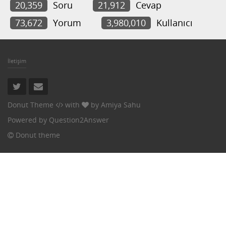
20,359
Soru
21,912
Cevap
73,672
Yorum
3,980,010
Kullanıcı
İletişim
Donut Theme
with
by
Amiya Sahu
Powered by
Question2Answer
Donut theme