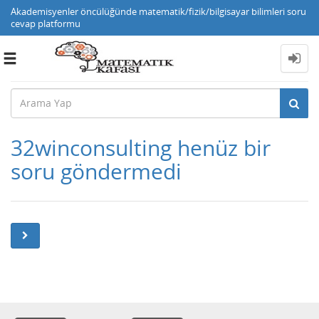
Akademisyenler öncülüğünde matematik/fizik/bilgisayar bilimleri soru
cevap platformu
Toggle
navigation
32winconsulting henüz bir
soru göndermedi