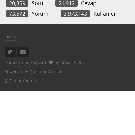
20,359
Soru
21,912
Cevap
73,672
Yorum
3,973,143
Kullanıcı
İletişim
Donut Theme
with
by
Amiya Sahu
Powered by
Question2Answer
Donut theme