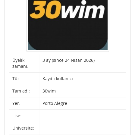
Üyelik
3 ay (since 24 Nisan 2026)
zamanı:
Tür:
Kayıtlı kullanıcı
Tam adı:
30wim
Yer:
Porto Alegre
Lise:
Üniversite: