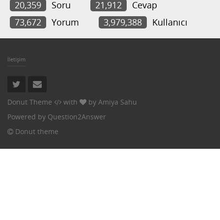
20,359
Soru
21,912
Cevap
73,672
Yorum
3,979,388
Kullanıcı
İletişim
Donut Theme
with
by
Amiya Sahu
Powered by
Question2Answer
Donut theme