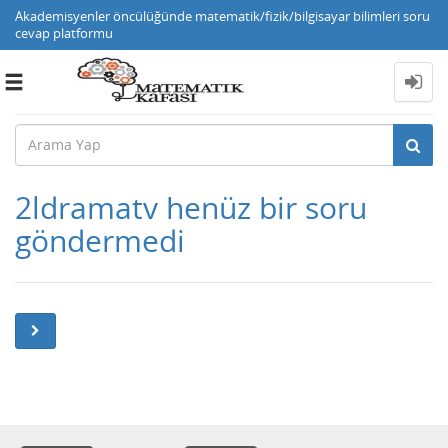
Akademisyenler öncülüğünde matematik/fizik/bilgisayar bilimleri soru
cevap platformu
Toggle
navigation
2ldramatv henüz bir soru
göndermedi