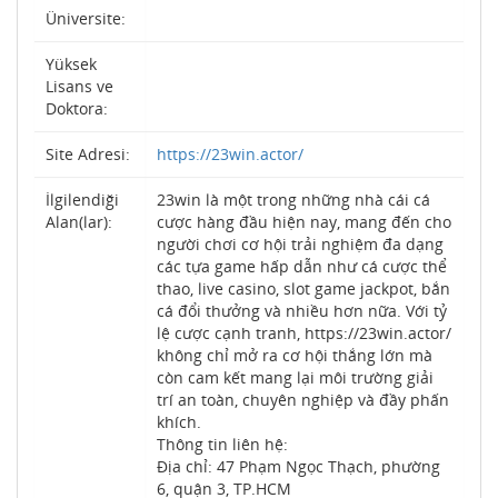
Üniversite:
Yüksek
Lisans ve
Doktora:
Site Adresi:
https://23win.actor/
İlgilendiği
23win là một trong những nhà cái cá
Alan(lar):
cược hàng đầu hiện nay, mang đến cho
người chơi cơ hội trải nghiệm đa dạng
các tựa game hấp dẫn như cá cược thể
thao, live casino, slot game jackpot, bắn
cá đổi thưởng và nhiều hơn nữa. Với tỷ
lệ cược cạnh tranh, https://23win.actor/
không chỉ mở ra cơ hội thắng lớn mà
còn cam kết mang lại môi trường giải
trí an toàn, chuyên nghiệp và đầy phấn
khích.
Thông tin liên hệ:
Địa chỉ: 47 Phạm Ngọc Thạch, phường
6, quận 3, TP.HCM