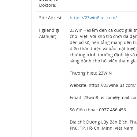
Doktora:
Site Adresi:
https://23win8.us.com/
İlgilendiği
23Win – Điểm đến cá cược giải t
Alan(lar):
chơi Việt. Với kho trò chơi đa dạ
đến xổ số, nền tảng mang đến t
diện thân thiện và bảo mật tuyệt
chương trình thưởng định kỳ và 
sàng dành cho hội viên tham gia
Thương hiệu: 23WIN
Website: https://23win8.us.com/
Email: 23win8.us.com@gmail.co
Số điện thoại: 0977 456 456
Địa chỉ: Đường Lũy Bán Bích, P
Phú, TP. Hồ Chí Minh, Việt Nam