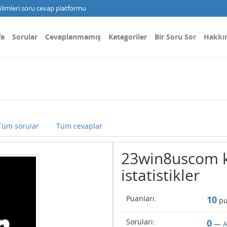
limleri soru cevap platformu
fa
Sorular
Cevaplanmamış
Kategoriler
Bir Soru Sor
Hakkı
Tüm sorular
Tüm cevaplar
23win8uscom ku
istatistikler
Puanları:
10
pu
Soruları:
0
—
A