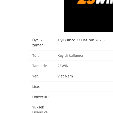
Üyelik
1 yıl (since 27 Haziran 2025)
zamanı:
Tür:
Kayıtlı kullanıcı
Tam adı:
23WIN
Yer:
Việt Nam
Lise:
Üniversite:
Yüksek
Lisans ve