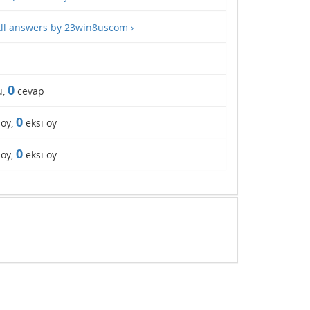
ll answers by 23win8uscom ›
0
u,
cevap
0
 oy,
eksi oy
0
 oy,
eksi oy