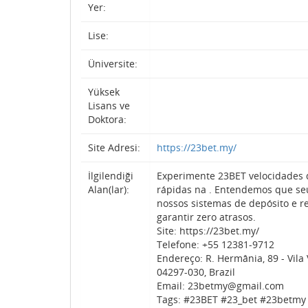
Yer:
Lise:
Üniversite:
Yüksek
Lisans ve
Doktora:
Site Adresi:
https://23bet.my/
İlgilendiği
Experimente 23BET velocidades 
Alan(lar):
rápidas na . Entendemos que seu
nossos sistemas de depósito e r
garantir zero atrasos.
Site: https://23bet.my/
Telefone: +55 12381-9712
Endereço: R. Hermânia, 89 - Vila 
04297-030, Brazil
Email: 23betmy@gmail.com
Tags: #23BET #23_bet #23betmy