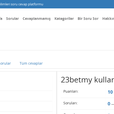
limleri soru cevap platformu
fa
Sorular
Cevaplanmamış
Kategoriler
Bir Soru Sor
Hakkı
orular
Tüm cevaplar
23betmy kullanı
Puanları:
10
Soruları:
0