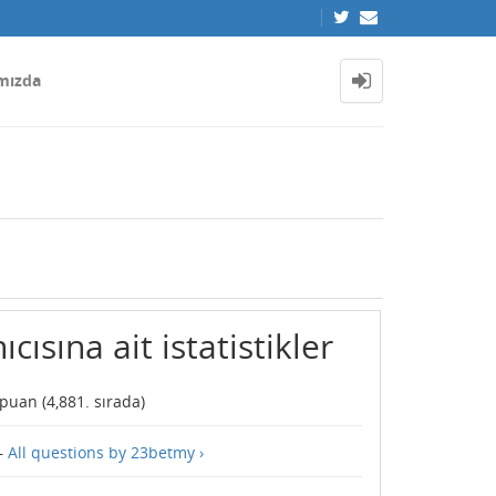
mızda
cısına ait istatistikler
puan (
4,881
. sırada)
—
All questions by 23betmy ›