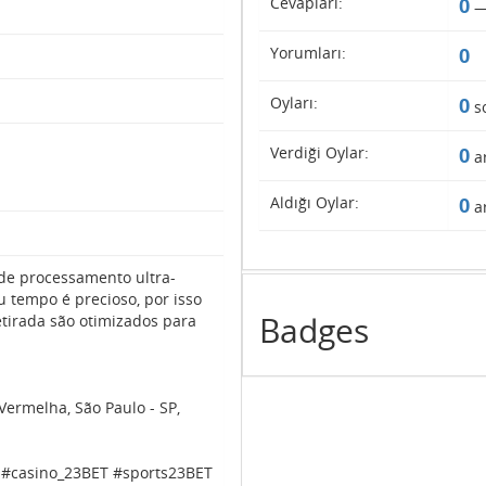
Cevapları:
0
Yorumları:
0
Oyları:
0
s
Verdiği Oylar:
0
ar
Aldığı Oylar:
0
ar
de processamento ultra-
 tempo é precioso, por isso
Badges
etirada são otimizados para
Vermelha, São Paulo - SP,
 #casino_23BET #sports23BET