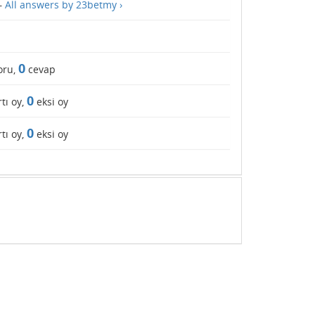
—
All answers by 23betmy ›
0
oru,
cevap
0
tı oy,
eksi oy
0
tı oy,
eksi oy