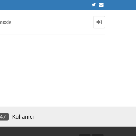
mızda
747
Kullanıcı