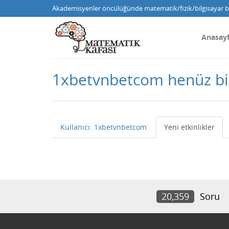
Akademisyenler öncülüğünde matematik/fizik/bilgisayar bi
Anasay
1xbetvnbetcom henüz bi
Kullanıcı: 1xbetvnbetcom
Yeni etkinlikler
20,359
Soru