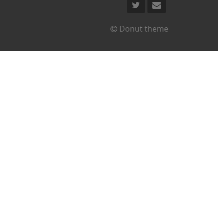
Donut theme