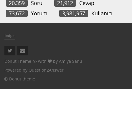
20,359
Soru
21,912
Cevap
73,672
Yorum
3,981,957
Kullanıcı
İletişim
Donut Theme
with
by
Amiya Sahu
Powered by
Question2Answer
Donut theme