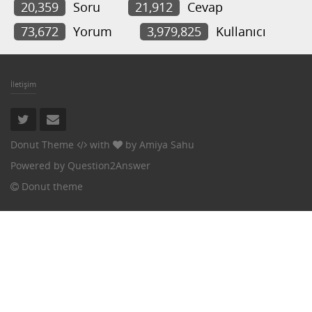
20,359
Soru
21,912
Cevap
73,672
Yorum
3,979,825
Kullanıcı
İletişim
Donut Theme
with
by
Amiya Sahu
Powered by
Question2Answer
Donut theme